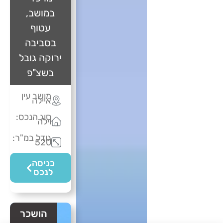
במושב,
עטוף
בסביבה
ירוקה גובל
בשצ"פ
מושב עין
איילה
סוג הנכס:
וילה
גודל במ"ר:
520
כניסה
לנכס
הושכר