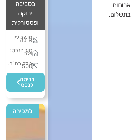
בסביבה
ארוחות
ירוקה
בתשלום.
ופסטורלית
מושב עין
איילה
סוג הנכס:
וילה
גודל במ"ר:
500
כניסה
לנכס
למכירה