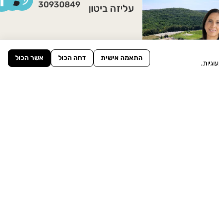
30930849
עליזה ביטון
התאמה אישית
דחה הכול
אשר הכול
גיות.
וילה להשכרה במושב מגדים
כניסה לנכס »