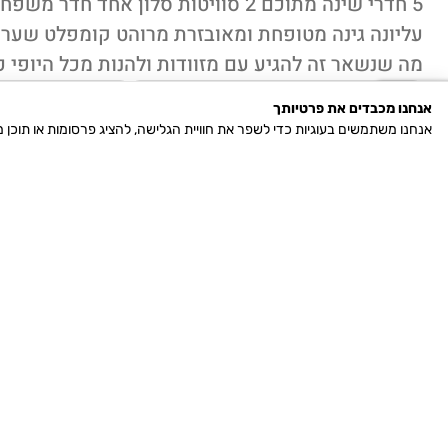
5 חדרי שינה מתוכם 2 סוויטות סלון 
עליונה גינה מטופחת ומאובזרת מרוהט קומפלט שער
מה שנשאר זה להגיע עם מזוודות ולהנות מכל היופי כניסה 
קיבוץ נווה ים
סוג הנכס: ד
אנחנו מכבדים את פרטיותך
אנחנו משתמשים בעוגיות כדי לשפר את חוויית הגלישה, להציג פרסומות או תוכן
מס' הנכס: 6810592
גודל שטח בנוי:
גודל מגרש במ"ר: 350
מס' חדרים: 7
מפרט הנכס:
חנייה
ריהוט
נוף
בריכה
סורגים
גינה
נג
לים
תמונות נוספות מהנכס