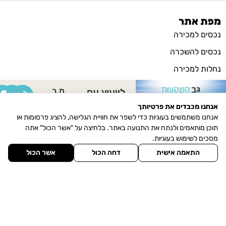
מפת אתר
נכסים למכירה
נכסים להשכרה
נחלות למכירה
מגרשים
מ.ר
לייעוץ עם
30825321
מסחרי למכירה
גיא ביטון
אנחנו מכבדים את פרטיותך
אנחנו משתמשים בעוגיות כדי לשפר את חוויית הגלישה, להציג פרסומות או
מסחרי להשכרה
תוכן מותאמים ולנתח את התנועה באתר. בלחיצה על "אשר הכול" אתה
אודותינו
מסכים לשימוש בעוגיות.
התאמה אישית
דחה הכול
אשר הכול
הכר את היישוב
מגזין חדשות הנדל"ן
צרו איתנו קשר
תחנת דלק (דור אלון) עין כרמל, 3086000