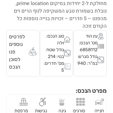
מחולקת ל-2 יחידות במיקום prime location,
גובלת בשמורת טבע המשקיפה לנוף הרים וים
מהפנט – 5 חדרים – זכויות בנייה נוספות כל
הקודם זוכה
עין הוד
סוג הנכס:
לפרטים
מס' הנכס:
וילה
נוספים
6858112
גודל שטח
פנו
גודל מגרש
בנוי: 214
לסוכן
במ"ר: 940
מס' חדרים:
הנכס
5
מפרט הנכס:
חנייה
סורגים
גינה
נגישות
מרפסת