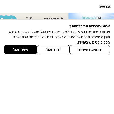
מגרשים
מסחרי למכירה
מ.ר
לייעוץ עם
מסחרי להשכרה
30930849
עליזה ביטון
אנחנו מכבדים את פרטיותך
אנחנו משתמשים בעוגיות כדי לשפר את חוויית הגלישה, להציג פרסומות או
אודותינו
תוכן מותאמים ולנתח את התנועה באתר. בלחיצה על "אשר הכול" אתה
הכר את היישוב
מסכים לשימוש בעוגיות.
מגזין חדשות הנדל"ן
התאמה אישית
דחה הכול
אשר הכול
צרו איתנו קשר
תחנת דלק (דור אלון) עין כרמל, 3086000
פקס: 077-5323090
052-500-0877
077-3457200/1
077-3457202