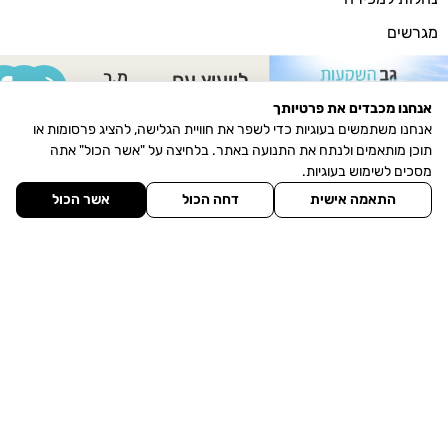
מגרשים
מסחרי למכירה
מ.ר
לייעוץ עם
מסחרי להשכרה
30930849
עליזה ביטון
אנחנו מכבדים את פרטיותך
אנחנו משתמשים בעוגיות כדי לשפר את חוויית הגלישה, להציג פרסומות או
אודותינו
תוכן מותאמים ולנתח את התנועה באתר. בלחיצה על "אשר הכול" אתה
הכר את היישוב
מסכים לשימוש בעוגיות.
התאמה אישית
דחה הכול
אשר הכול
מגזין חדשות הנדל"ן
צרו איתנו קשר
תחנת דלק (דור אלון) עין כרמל, 3086000
פקס: 077-5323090
052-500-0877
077-3457200/1
077-3457202