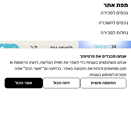
מפת אתר
נכסים למכירה
נכסים להשכרה
נחלות למכירה
מגרשים
מ.ר
לייעוץ עם
מסחרי למכירה
3215232
לימור
אנחנו מכבדים את פרטיותך
מסחרי להשכרה
אנחנו משתמשים בעוגיות כדי לשפר את חוויית הגלישה, להציג פרסומות או
אלמועלם-
תוכן מותאמים ולנתח את התנועה באתר. בלחיצה על "אשר הכול" אתה
אודותינו
כהן
מסכים לשימוש בעוגיות.
הכר את היישוב
התאמה אישית
דחה הכול
אשר הכול
מגזין חדשות הנדל"ן
צרו איתנו קשר
תחנת דלק (דור אלון) עין כרמל, 3086000
פקס: 077-5323090