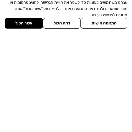
אנחנו משתמשים בעוגיות כדי לשפר את חוויית הגלישה, להציג פרסומות או
אלמועלם-
מגרשים
תוכן מותאמים ולנתח את התנועה באתר. בלחיצה על "אשר הכול" אתה
כהן
מסכים לשימוש בעוגיות.
מסחרי למכירה
התאמה אישית
דחה הכול
אשר הכול
מסחרי להשכרה
אודותינו
הכר את היישוב
מגזין חדשות הנדל"ן
צרו איתנו קשר
תחנת דלק (דור אלון) עין כרמל, 3086000
פקס: 077-5323090
052-500-0877
077-3457200/1
077-3457202