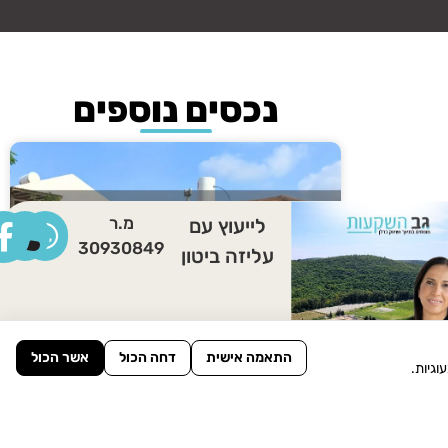
נכסים נוספים
מ.ר
לייעוץ עם
30930849
עליזה ביטון
התאמה אישית
דחה הכול
אשר הכול
וילה להשכרה במושב מגדים
גיות.
כניסה לנכס »