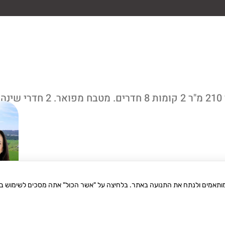
למכירה ברחוב התקומה דו משפחתי ברמה גבוה. בנוי 210 מ"ר 2 קומות 8 חדרים. מטבח מפואר. 2 חדרי שינה
 מותאמים ולנתח את התנועה באתר. בלחיצה על "אשר הכול" אתה מסכים לשימוש בעו