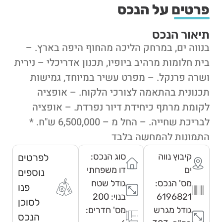
פרטים על הנכס
תיאור הנכס
בנווה ים, במרחק הליכה מהחוף היפה בארץ. –
בית חלומות מרהיב ביופיו, תכנון אדריכלי – נירית
ושרה פרנקל. – מפרט עשיר במיוחד, גמישות
תכנונית בהתאמה לצורכי הלקוח. – אופציה
לקומת מרתף כיחידת דיור נפרדת. – אופציה
לבריכת שחייה. – החל מ – 6,500,000 ש"ח. *
התמונות להמחשה בלבד
קיבוץ נווה
סוג הנכס:
לפרטים
ים
דו משפחתי
נוספים
מס' הנכס:
גודל שטח
פנו
6196821
בנוי: 200
לסוכן
גודל מגרש
מס' חדרים:
הנכס