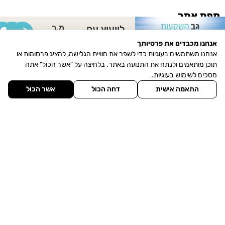
מפת אתר
מ.ר
לייעוץ עם
נכסים למכירה
30825321
גיא ביטון
אנחנו מכבדים את פרטיותך
נכסים להשכרה
אנחנו משתמשים בעוגיות כדי לשפר את חוויית הגלישה, להציג פרסומות או
נחלות למכירה
תוכן מותאמים ולנתח את התנועה באתר. בלחיצה על "אשר הכול" אתה
מסכים לשימוש בעוגיות.
מגרשים
התאמה אישית
דחה הכול
אשר הכול
מסחרי למכירה
מסחרי להשכרה
אודותינו
הכר את היישוב
מגזין חדשות הנדל"ן
צרו איתנו קשר
תחנת דלק (דור אלון) עין כרמל, 3086000
פקס: 077-5323090