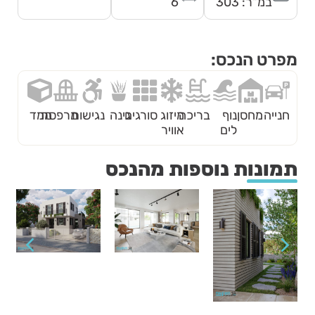
במ"ר: 303
6
מפרט הנכס:
חנייה
מחסן
נוף
בריכה
מיזוג
סורגים
גינה
נגישות
מרפסת
ממד
לים
אוויר
תמונות נוספות מהנכס