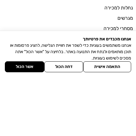
נחלות למכירה
מגרשים
מסחרי למכירה
מסחרי להשכרה
אנחנו מכבדים את פרטיותך
אנחנו משתמשים בעוגיות כדי לשפר את חוויית הגלישה, להציג פרסומות או
אודותינו
תוכן מותאמים ולנתח את התנועה באתר. בלחיצה על "אשר הכול" אתה
מסכים לשימוש בעוגיות.
הכר את היישוב
מ.ר
לייעוץ עם
התאמה אישית
דחה הכול
אשר הכול
מגזין חדשות הנדל"ן
צרו איתנו קשר
תחנת דלק (דור אלון) עין כרמל, 3086000
פקס: 077-5323090
052-500-0877
077-3457200/1